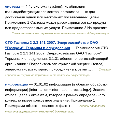
система
— 4.48 система (system): Комбинация
взаимодействующих элементов, организованных для
достижения одной или нескольких поставленных целей.
Примечание 1 Система может рассматриваться как продукт
или предоставляемые им услуги. Примечание 2 На практике…
…
Словарь-справочник терминов нормативно-технической документации
СТО Газпром 2-2.3-141-2007: Энергохозяйство ОАО
"Газпром". Термины и определения
— Терминология СТО
Газпром 2 2.3 141 2007: Энергохозяйство ОАО "Газпром".
Термины и определения: 3.1.31 абонент энергоснабжающей
организации : Потребитель электрической энергии (тепла),
энергоустановки которого присоединены к сетям… …
Словарь-
справочник терминов нормативно-технической документации
информация
— 01.01.02 информация (в области обработки
информации) [information <information processing>]: Знание,
относящееся к объектам, которое в рамках определенного
контекста имеет конкретное значение. Примечание 1
Примерами объектов являются факты …
Словарь-справочник
терминов нормативно-технической документации